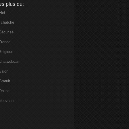
es plus du:
Flirt
Tchatche
Sécurisé
France
Belgique
Chatwebcam
Salon
Gratuit
Online
Nouveau