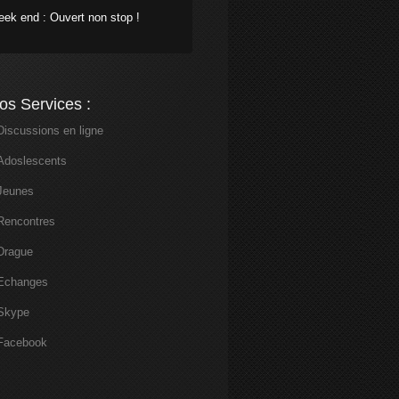
ek end : Ouvert non stop !
os Services :
Discussions en ligne
Adoslescents
Jeunes
Rencontres
Drague
Echanges
Skype
Facebook