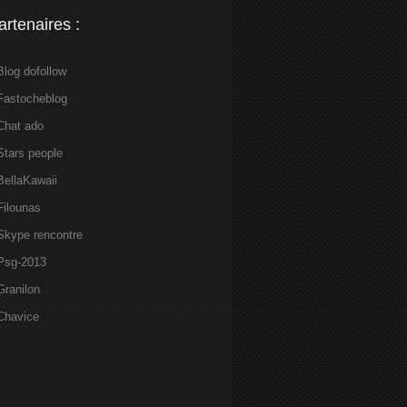
artenaires :
Blog dofollow
Fastocheblog
Chat ado
Stars people
BellaKawaii
Filounas
Skype rencontre
Psg-2013
Granilon
Chavice